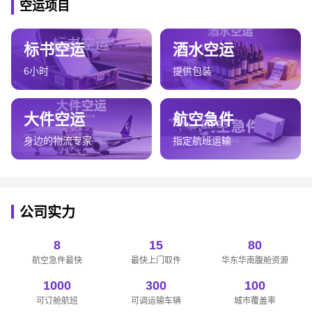
空运项目
标书空运
酒水空运
6小时
提供包装
大件空运
航空急件
身边的物流专家
指定航班运输
公司实力
8
15
80
航空急件最快
最快上门取件
华东华南腹舱资源
1000
300
100
可订舱航班
可调运输车辆
城市覆盖率